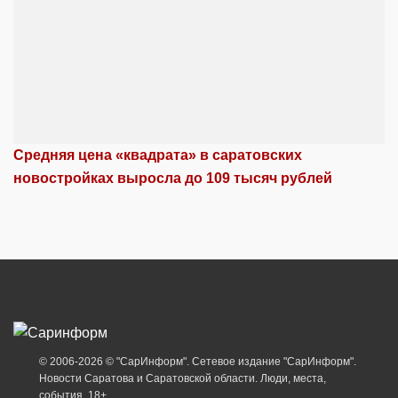
Средняя цена «квадрата» в саратовских
новостройках выросла до 109 тысяч рублей
© 2006-2026 © "СарИнформ". Сетевое издание "СарИнформ".
Новости Саратова и Саратовской области. Люди, места,
события. 18+