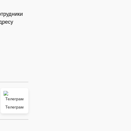
отрудники
дресу
Телеграм