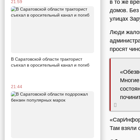
в то же вр
21:59
домов. Без 
улицах Зар
Люди жалов
администра
просят чин
В Саратовской области тракторист
съехал в оросительный канал и погиб
«Обезв
Многие 
21:44
состоян
починит
«СарИнфор
Там взяли 