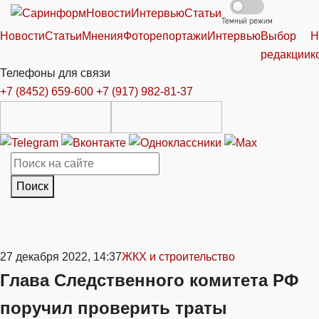
Новости
Интервью
Статьи
Темный режим
Новости
Статьи
Мнения
Фоторепортажи
Интервью
Выбор
Н
редакции
к
Телефоны для связи
+7 (8452) 659-600
+7 (917) 982-81-37
Поиск
27 декабря 2022, 14:37
ЖКХ и строительство
Глава Следственного комитета РФ
поручил проверить траты