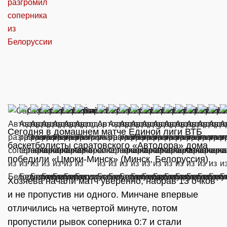
Сегодня в домашнем матче Единой лиги ВТБ
баскетболисты саратовского «Автодора» дома
победили «Цмоки-Минск» (Минск, Белоруссия).
Хозяева начали матч уверенно, набрав 13 очков
и не пропустив ни одного. Минчане впервые
отличились на четвертой минуте, потом
пропустили рывок соперника 0:7 и стали