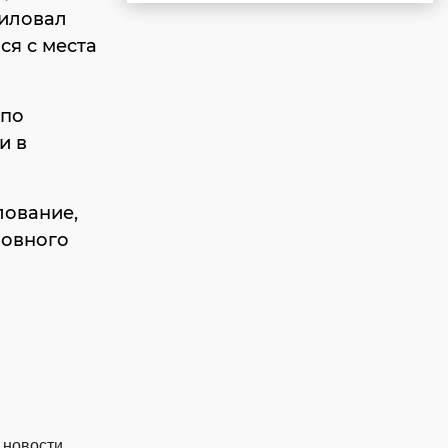
силовал
ся с места
 по
и в
лование,
ловного
 новости