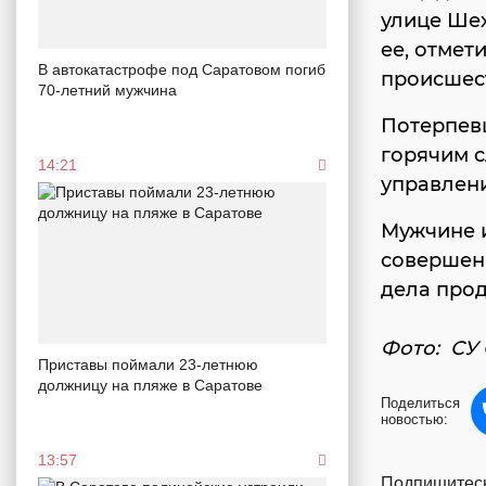
улице Шех
ее, отмет
В автокатастрофе под Саратовом погиб
происшес
70-летний мужчина
Потерпев
горячим 
14:21
управлен
Мужчине и
совершенн
дела прод
Фото: СУ 
Приставы поймали 23-летнюю
должницу на пляже в Саратове
Поделиться
новостью:
13:57
Подпишитесь