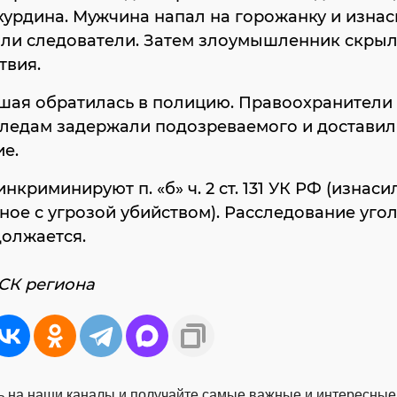
урдина. Мужчина напал на горожанку и изна
или следователи. Затем злоумышленник скрыл
твия.
шая обратилась в полицию. Правоохранители
следам задержали подозреваемого и доставил
ие.
нкриминируют п. «б» ч. 2 ст. 131 УК РФ (изнаси
ое с угрозой убийством). Расследование уго
олжается.
СК региона
 на наши каналы и получайте самые важные и интересные