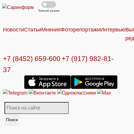
Темный режим
Новости
Статьи
Мнения
Фоторепортажи
Интервью
Вы
ре
+7 (8452) 659-600
+7 (917) 982-81-
37
Поиск