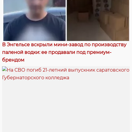
В Энгельсе вскрыли мини-завод по производству
паленой водки: ее продавали под премиум-
брендом