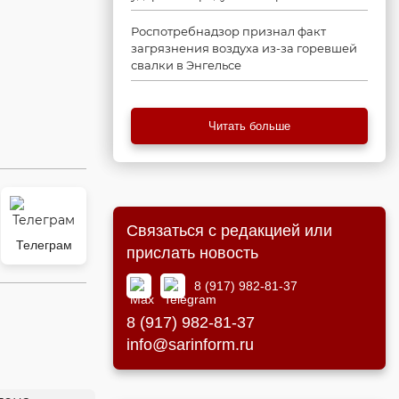
Роспотребнадзор признал факт
загрязнения воздуха из-за горевшей
свалки в Энгельсе
Читать больше
Связаться с редакцией или
Телеграм
прислать новость
8 (917) 982-81-37
8 (917) 982-81-37
info@sarinform.ru