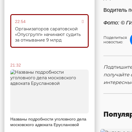
Водитель п
22:54
Фото: © Г
Организаторов саратовской
«Опусгрупп» начинают судить
Поделиться
за отмывание 9 млрд
новостью:
21:32
Подпишитес
получайте 
интересны
Популя
Названы подробности уголовного дела
московского адвоката Еруслановой