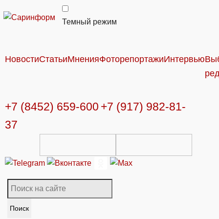
Темный режим
Новости
Статьи
Мнения
Фоторепортажи
Интервью
Вы
ре
+7 (8452) 659-600
+7 (917) 982-81-
37
Поиск