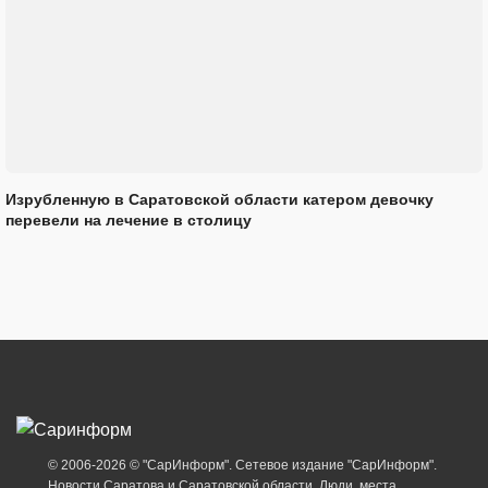
Изрубленную в Саратовской области катером девочку
перевели на лечение в столицу
© 2006-2026 © "СарИнформ". Сетевое издание "СарИнформ".
Новости Саратова и Саратовской области. Люди, места,