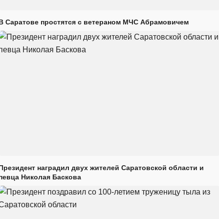
В Саратове простятся с ветераном МЧС Абрамовичем
Президент наградил двух жителей Саратовской области и
певца Николая Баскова