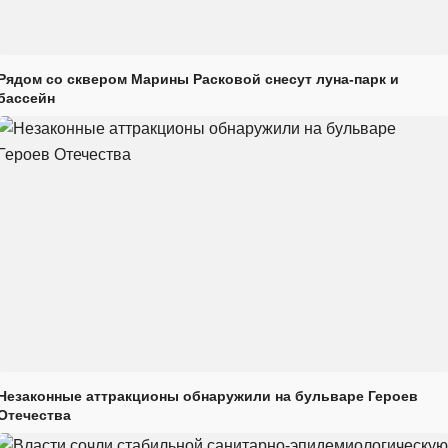
Рядом со сквером Марины Расковой снесут луна-парк и
бассейн
Незаконные аттракционы обнаружили на бульваре Героев
Отечества