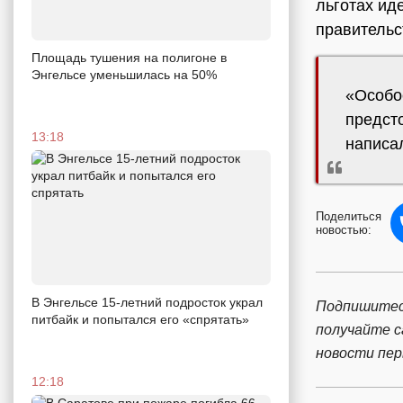
льготах ид
правительс
Площадь тушения на полигоне в
Энгельсе уменьшилась на 50%
«Особо
предст
13:18
написа
Поделиться
новостью:
В Энгельсе 15-летний подросток украл
Подпишитес
питбайк и попытался его «спрятать»
получайте 
новости пе
12:18