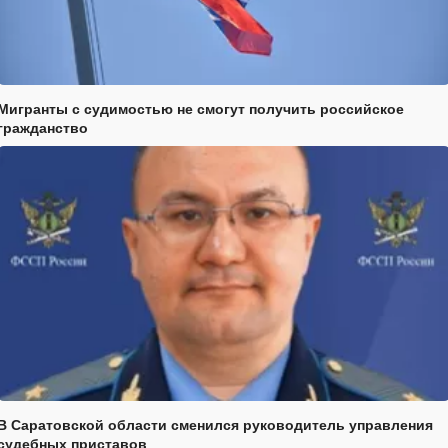
Мигранты с судимостью не смогут получить российское
гражданство
В Саратовской области сменился руководитель управления
судебных приставов