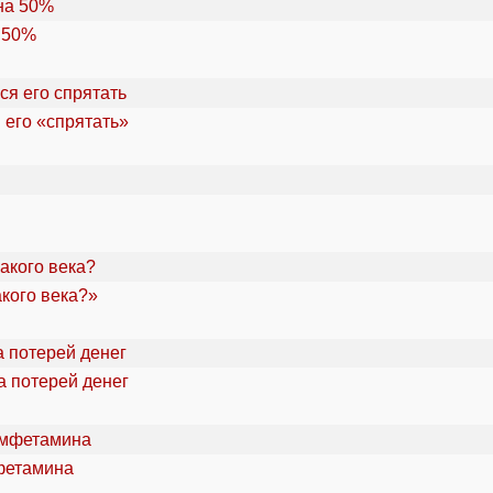
 50%
 его «спрятать»
акого века?»
а потерей денег
фетамина