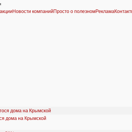
м
акции
Новости компаний
Просто о полезном
Реклама
Контак
ся дома на Крымской