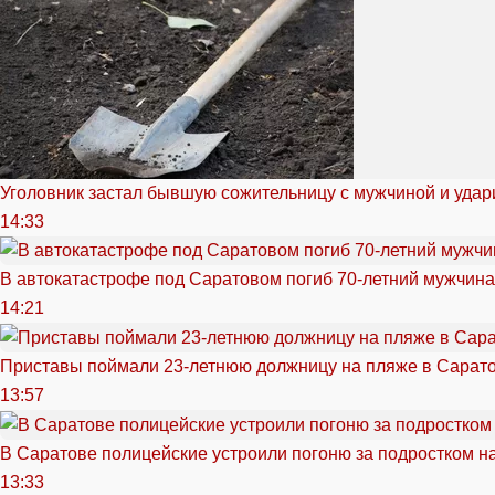
Уголовник застал бывшую сожительницу с мужчиной и удар
14:33
В автокатастрофе под Саратовом погиб 70-летний мужчина
14:21
Приставы поймали 23-летнюю должницу на пляже в Сарат
13:57
В Саратове полицейские устроили погоню за подростком н
13:33