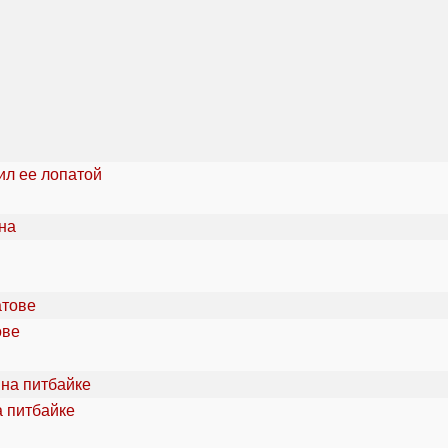
ил ее лопатой
ове
а питбайке