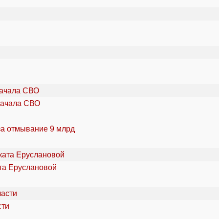
начала СВО
за отмывание 9 млрд
та Еруслановой
сти