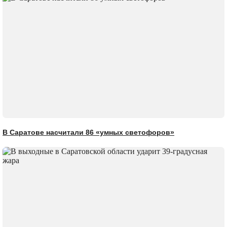
В Саратове насчитали 86 «умных светофоров»