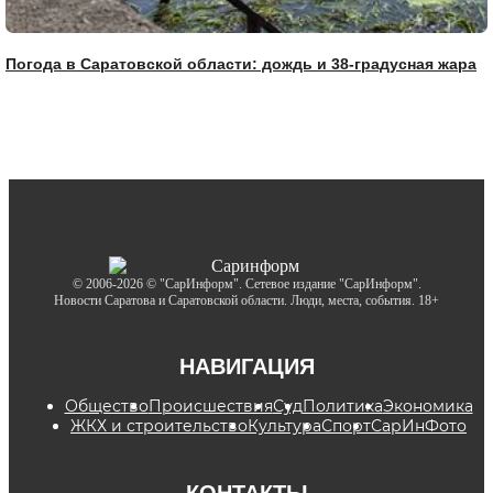
Погода в Саратовской области: дождь и 38-градусная жара
© 2006-2026 © "СарИнформ". Сетевое издание "СарИнформ".
Новости Саратова и Саратовской области. Люди, места, события. 18+
НАВИГАЦИЯ
Общество
Происшествия
Суд
Политика
Экономика
ЖКХ и строительство
Культура
Спорт
СарИнФото
КОНТАКТЫ