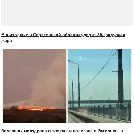
В выходные в Саратовской области ударит 39-градусная
жара
Замглавы минздрава о тлеющем полигоне в Энгельсе: в