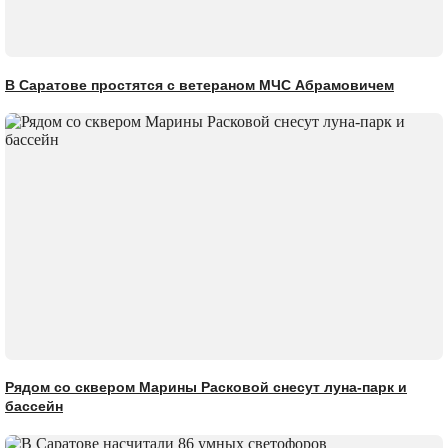
В Саратове простятся с ветераном МЧС Абрамовичем
Рядом со сквером Марины Расковой снесут луна-парк и
бассейн