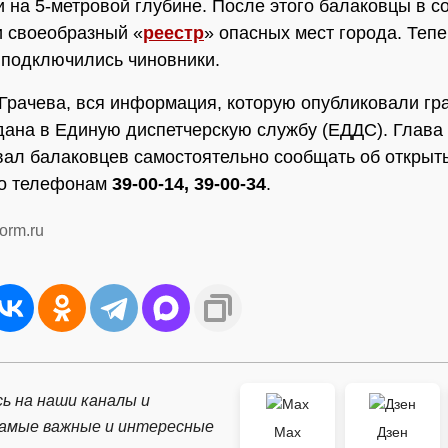
 на 5-метровой глубине. После этого балаковцы в с
и своеобразный «
реестр
» опасных мест города. Тепе
подключились чиновники.
Грачева, вся информация, которую опубликовали гр
дана в Единую диспетчерскую службу (ЕДДС). Глава
вал балаковцев самостоятельно сообщать об открыт
по телефонам
39-00-14, 39-00-34
.
orm.ru
ь на наши каналы и
самые важные и интересные
Max
Дзен