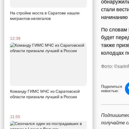
обнаружили
стали вест
На стройке моста в Саратове нашли
начинанию 
мигрантов-нелегалов
По словам 
будет пере
12:38
также приз
колодцах 
Фото: ©sarinf
Поделиться
новостью:
Команду ГИМС МЧС из Саратовской
области признали лучшей в России
Подпишитес
11:55
получайте 