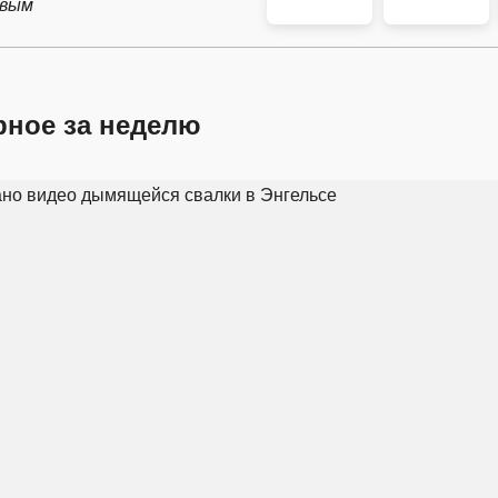
рвым
рное за неделю