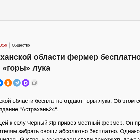
8:59
Общество
аханской области фермер бесплатн
 «горы» лука
ской области бесплатно отдают горы лука. Об этом 
здание "Астрахань24".
ей к селу Чёрный Яр привез местный фермер. Он 
телям забрать овощи абсолютно бесплатно. Однако
нилась быстро, и за урожаем стали приезжать даже 