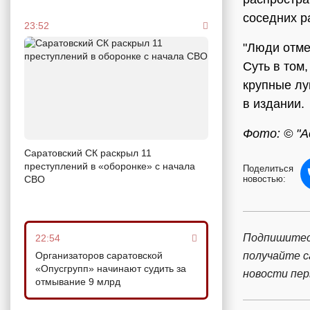
соседних р
23:52
"Люди отмеч
Суть в том
крупные лу
в издании.
Фото: © "А
Саратовский СК раскрыл 11
преступлений в «оборонке» с начала
Поделиться
новостью:
СВО
Подпишитес
22:54
получайте 
Организаторов саратовской
«Опусгрупп» начинают судить за
новости пе
отмывание 9 млрд