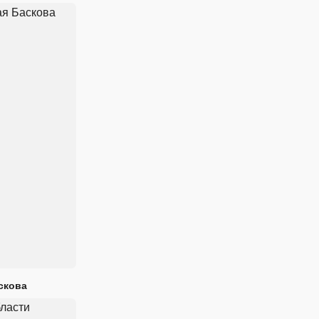
скова