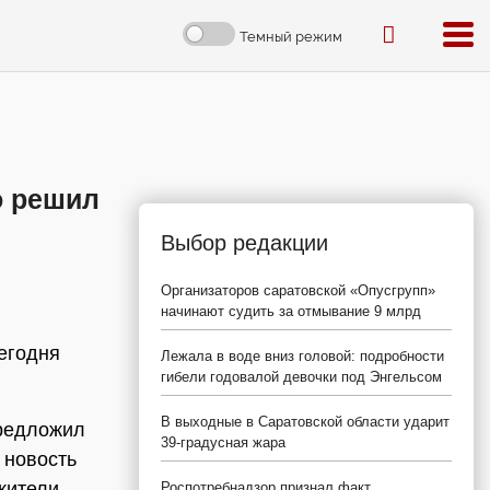
Темный режим
о решил
Выбор редакции
Организаторов саратовской «Опусгрупп»
начинают судить за отмывание 9 млрд
сегодня
Лежала в воде вниз головой: подробности
гибели годовалой девочки под Энгельсом
В выходные в Саратовской области ударит
предложил
39-градусная жара
 новость
жители
Роспотребнадзор признал факт