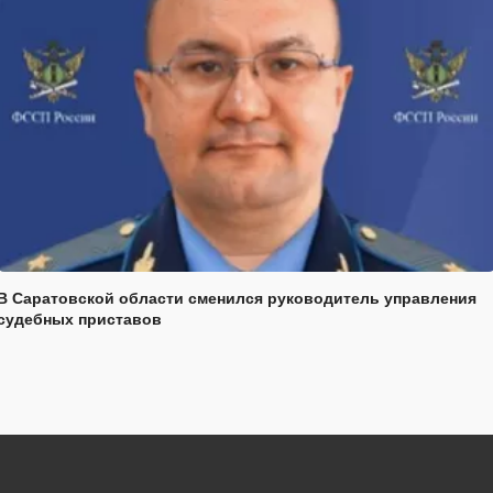
В Саратовской области сменился руководитель управления
судебных приставов