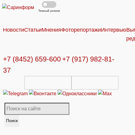
Темный режим
Новости
Статьи
Мнения
Фоторепортажи
Интервью
Вы
ре
+7 (8452) 659-600
+7 (917) 982-81-
37
Поиск