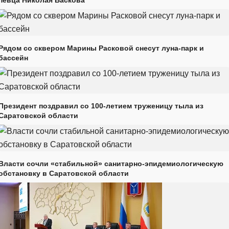
певца Николая Баскова
Рядом со сквером Марины Расковой снесут луна-парк и
бассейн
Президент поздравил со 100-летием труженицу тыла из
Саратовской области
Власти сочли «стабильной» санитарно-эпидемиологическую
обстановку в Саратовской области