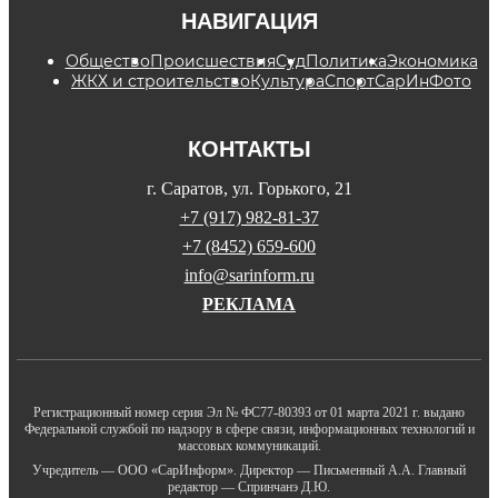
НАВИГАЦИЯ
Общество
Происшествия
Суд
Политика
Экономика
ЖКХ и строительство
Культура
Спорт
СарИнФото
КОНТАКТЫ
г. Саратов, ул. Горького, 21
+7 (917) 982-81-37
+7 (8452) 659-600
info@sarinform.ru
РЕКЛАМА
Регистрационный номер серия Эл № ФС77-80393 от 01 марта 2021 г. выдано
Федеральной службой по надзору в сфере связи, информационных технологий и
массовых коммуникаций.
Учредитель — ООО «СарИнформ». Директор — Письменный А.А. Главный
редактор — Спринчанэ Д.Ю.