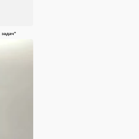
 задач"