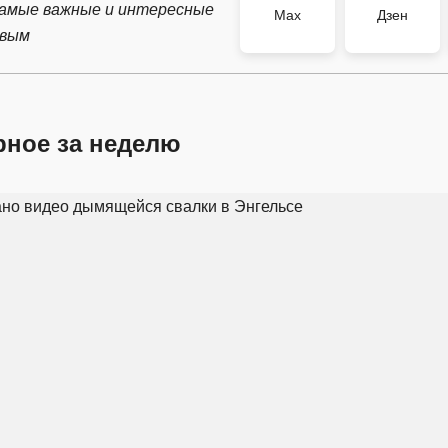
самые важные и интересные
Max
Дзен
рвым
рное за неделю