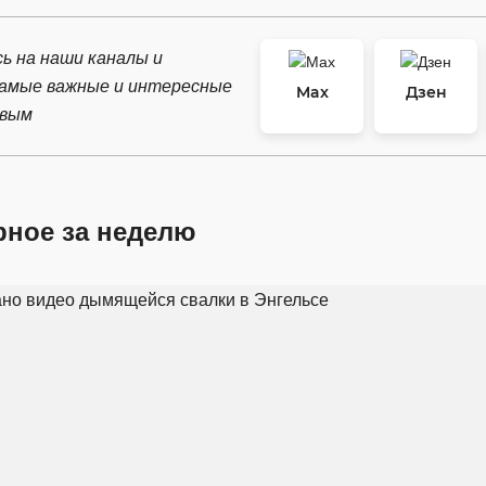
ь на наши каналы и
самые важные и интересные
Max
Дзен
рвым
рное за неделю