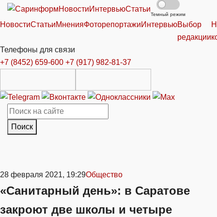
Новости
Интервью
Статьи
Темный режим
Новости
Статьи
Мнения
Фоторепортажи
Интервью
Выбор
Н
редакции
к
Телефоны для связи
+7 (8452) 659-600
+7 (917) 982-81-37
Поиск
28 февраля 2021, 19:29
Общество
«Санитарный день»: в Саратове
закроют две школы и четыре