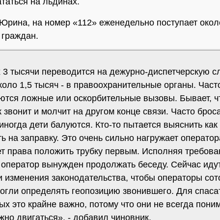
ататься на льдинах.
Юрина, на номер «112» еженедельно поступает окол
 граждан.
х 3 тысячи переводится на дежурно-диспетчерскую с
коло 1,5 тысяч - в правоохранительные органы. Част
ются ложные или оскорбительные вызовы. Бывает, ч
 звонит и молчит на другом конце связи. Часто брос
 иногда дети балуются. Кто-то пытается выяснить как
ь на заправку. Это очень сильно нагружает оператор
ет права положить трубку первым. Исполняя требова
, оператор вынужден продолжать беседу. Сейчас иду
и изменения законодательства, чтобы операторы сот
могли определять геопозицию звонившего. Для спаса
х это крайне важно, потому что они не всегда пони
жно двигаться», - добавил чиновник.