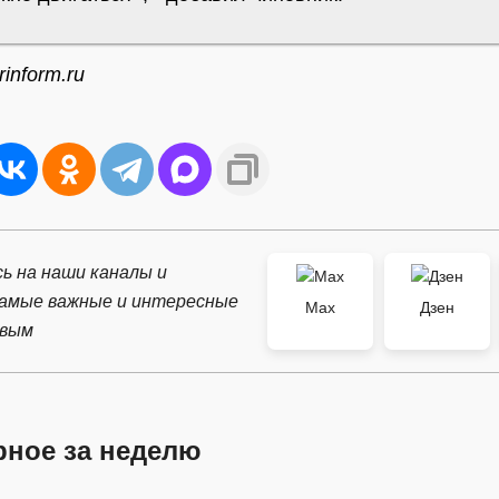
inform.ru
ь на наши каналы и
самые важные и интересные
Max
Дзен
рвым
рное за неделю