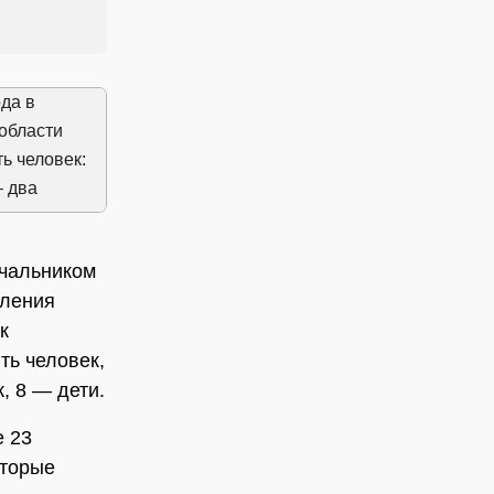
ачальником
еления
к
ть человек,
, 8 — дети.
е 23
оторые