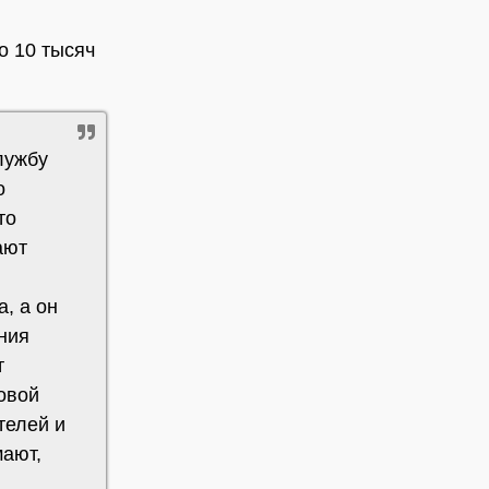
о 10 тысяч
лужбу
о
то
ают
а, а он
ния
т
овой
телей и
мают,