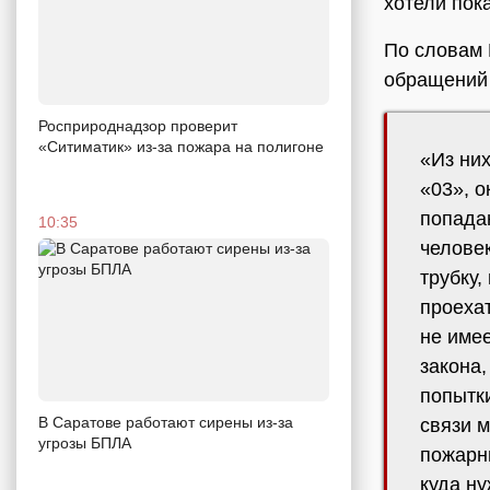
хотели пок
По словам 
обращений
Росприроднадзор проверит
«Ситиматик» из-за пожара на полигоне
«Из ни
«03», о
попада
10:35
человек
трубку,
проехат
не име
закона
попытк
В Саратове работают сирены из-за
связи 
угрозы БПЛА
пожарны
куда ну