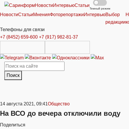
Новости
Интервью
Статьи
Темный режим
Новости
Статьи
Мнения
Фоторепортажи
Интервью
Выбор
Н
редакции
к
Телефоны для связи
+7 (8452) 659-600
+7 (917) 982-81-37
Поиск
14 августа 2021, 09:41
Общество
На ВСО до вечера отключили воду
Поделиться