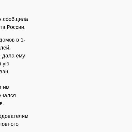
ня сообщила
та России.
домов в 1-
лей.
е дала ему
нную
ван.
а им
нчался.
ов.
ледователям
ловного