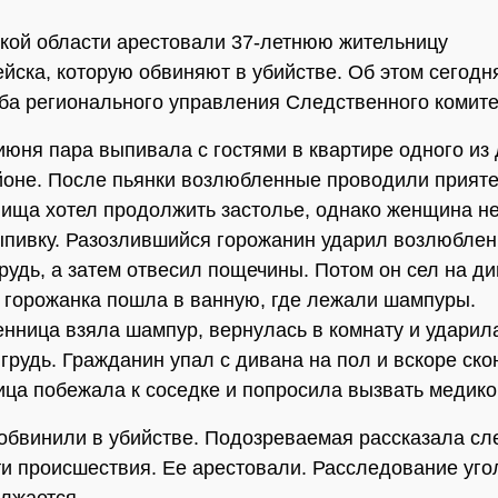
кой области арестовали 37-летнюю жительницу
йска, которую обвиняют в убийстве. Об этом сегод
ба регионального управления Следственного комите
июня пара выпивала с гостями в квартире одного из 
оне. После пьянки возлюбленные проводили прияте
ища хотел продолжить застолье, однако женщина н
ыпивку. Разозлившийся горожанин ударил возлюбле
грудь, а затем отвесил пощечины. Потом он сел на ди
горожанка пошла в ванную, где лежали шампуры.
ница взяла шампур, вернулась в комнату и ударил
 грудь. Гражданин упал с дивана на пол и вскоре ско
ца побежала к соседке и попросила вызвать медик
обвинили в убийстве. Подозреваемая рассказала с
и происшествия. Ее арестовали. Расследование уго
лжается.