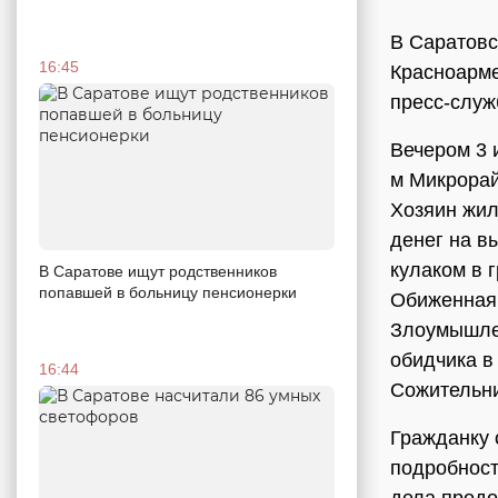
В Саратовс
16:45
Красноарме
пресс-служ
Вечером 3 
м Микрорай
Хозяин жил
денег на в
кулаком в 
В Саратове ищут родственников
попавшей в больницу пенсионерки
Обиженная 
Злоумышлен
обидчика в
16:44
Сожительни
Гражданку 
подробност
дела продо