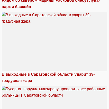
Рядом со сквером Марины Расковой снесут луна-
парк и бассейн
В выходные в Саратовской области ударит 39-
градусная жара