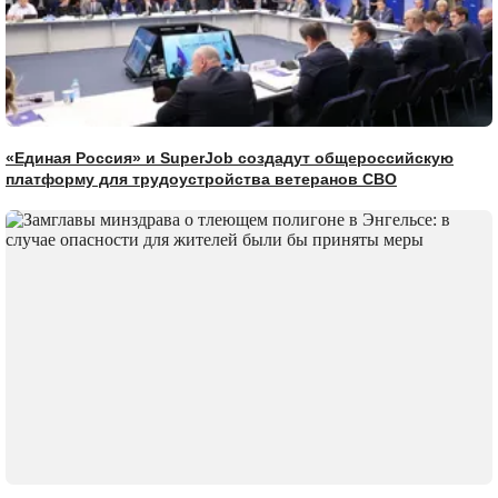
«Единая Россия» и SuperJob создадут общероссийскую
платформу для трудоустройства ветеранов СВО