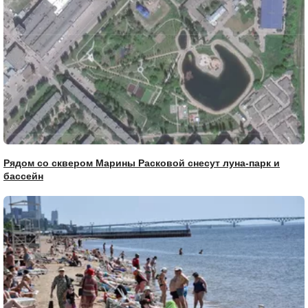
Рядом со сквером Марины Расковой снесут луна-парк и
бассейн