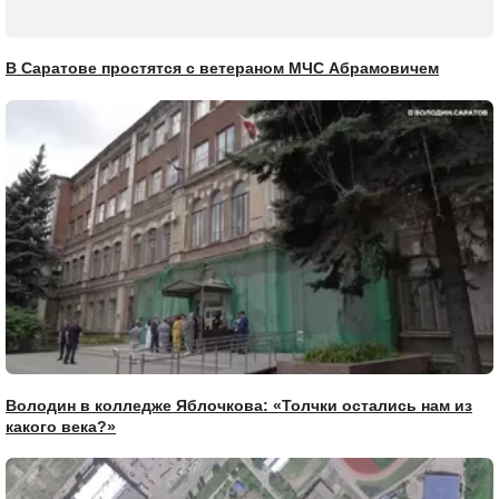
В Саратове простятся с ветераном МЧС Абрамовичем
Володин в колледже Яблочкова: «Толчки остались нам из
какого века?»