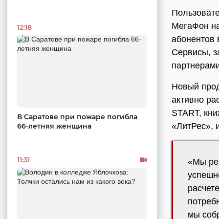
Пользовате
МегаФон на
12:18
абонентов 
Сервисы, з
партнерам
Новый прод
активно ра
START, кни
В Саратове при пожаре погибла
«ЛитРес», 
66-летняя женщина
11:31
«Мы ре
успешн
расчете
потреб
мы соб