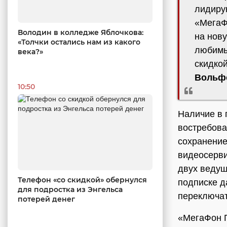
лидиру
«МегаФ
Володин в колледже Яблочкова:
на нов
«Толчки остались нам из какого
любимы
века?»
скидко
Вольф
10:50
Наличие в 
востребова
сохранение
видеосерви
двух ведущ
Телефон «со скидкой» обернулся
подписке д
для подростка из Энгельса
переключат
потерей денег
«МегаФон П