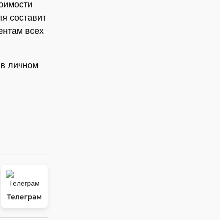
тоимости
ля составит
ентам всех
 в личном
Телеграм