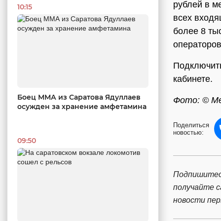
рублей в м
10:15
всех входя
более 8 ты
операторов
Подключить
кабинете.
Боец ММА из Саратова Ядуллаев
Фото: © М
осужден за хранение амфетамина
Поделиться
новостью:
09:50
Подпишитес
получайте 
новости пе