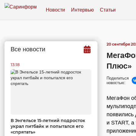
Новости
Интервью
Статьи
20 сентября 202
Все новости
МегаФо
Плюс»
13:18
Поделиться
новостью:
МегаФон о
мультипод
появились 
В Энгельсе 15-летний подросток
и START, а
украл питбайк и попытался его
приложение
«спрятать»