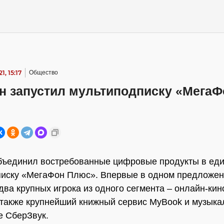
1, 15:17
Общество
н запустил мультиподписку «МегаФ
бъединил востребованные цифровые продукты в ед
писку «МегаФон Плюс». Впервые в одном предложе
два крупных игрока из одного сегмента – онлайн-кин
 также крупнейший книжный сервис MyBook и музыка
 СберЗвук.