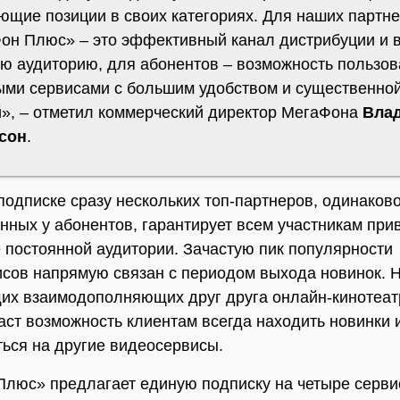
ющие позиции в своих категориях. Для наших партн
он Плюс» – это эффективный канал дистрибуции и 
ую аудиторию, для абонентов – возможность пользов
ми сервисами с большим удобством и существенно
й», – отметил коммерческий директор МегаФона
Вла
сон
.
подписке сразу нескольких топ-партнеров, одинаков
нных у абонентов, гарантирует всем участникам при
 постоянной аудитории. Зачастую пик популярности
сов напрямую связан с периодом выхода новинок. 
их взаимодополняющих друг друга онлайн-кинотеат
аст возможность клиентам всегда находить новинки 
ься на другие видеосервисы.
люс» предлагает единую подписку на четыре сервис