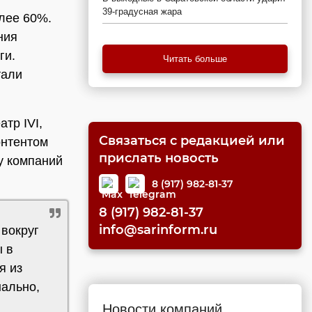
39-градусная жара
олее 60%.
ния
ги.
Читать больше
тали
тр IVI,
Связаться с редакцией или
онтентом
прислать новость
у компаний
8 (917) 982-81-37
8 (917) 982-81-37
info@sarinform.ru
 вокруг
ы в
я из
нально,
Новости компаний