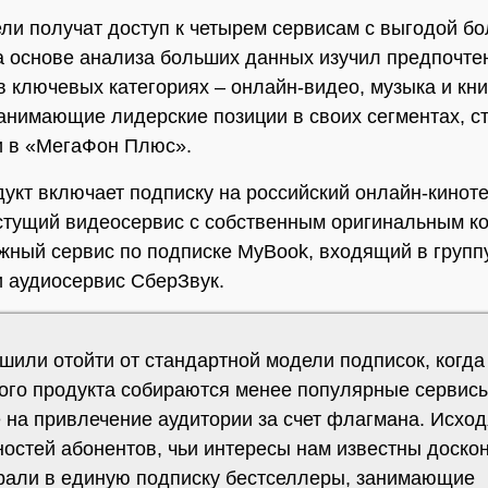
ли получат доступ к четырем сервисам с выгодой б
 основе анализа больших данных изучил предпочте
в ключевых категориях – онлайн-видео, музыка и кни
анимающие лидерские позиции в своих сегментах, с
и в «МегаФон Плюс».
укт включает подписку на российский онлайн-кинотеа
стущий видеосервис с собственным оригинальным к
жный сервис по подписке MyBook, входящий в групп
и аудиосервис СберЗвук.
шили отойти от стандартной модели подписок, когда
ого продукта собираются менее популярные сервис
 на привлечение аудитории за счет флагмана. Исход
ностей абонентов, чьи интересы нам известны доско
рали в единую подписку бестселлеры, занимающие