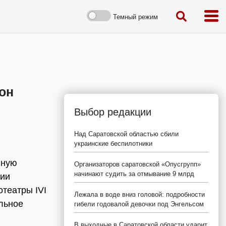
Темный режим
он
Выбор редакции
Над Саратовской областью сбили
украинские беспилотники
иную
Организаторов саратовской «Опусгрупп»
начинают судить за отмывание 9 млрд
нии
отеатры IVI
Лежала в воде вниз головой: подробности
льное
гибели годовалой девочки под Энгельсом
В выходные в Саратовской области ударит