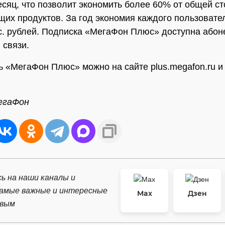
есяц, что позволит экономить более 60% от общей с
щих продуктов. За год экономия каждого пользовате
с. рублей. Подписка «МегаФон Плюс» доступна абон
 связи.
 «МегаФон Плюс» можно на сайте plus.megafon.ru и
егаФон
ь на наши каналы и
самые важные и интересные
Max
Дзен
рвым