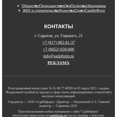
Общество
Происшествия
Суд
Политика
Экономика
ЖКХ и строительство
Культура
Спорт
СарИнФото
КОНТАКТЫ
г. Саратов, ул. Горького, 21
+7 (917) 982-81-37
+7 (8452) 659-600
info@sarinform.ru
РЕКЛАМА
Регистрационный номер серия Эл № ФС77-80393 от 01 марта 2021 г. выдано
Федеральной службой по надзору в сфере связи, информационных технологий и
массовых коммуникаций.
Учредитель — ООО «СарИнформ». Директор — Письменный А.А. Главный
редактор — Спринчанэ Д.Ю.
При использовании любых материалов с сайта "СарИнформ"
обязательна гиперссылка на
sarinform.ru
или на страницу с новостью.