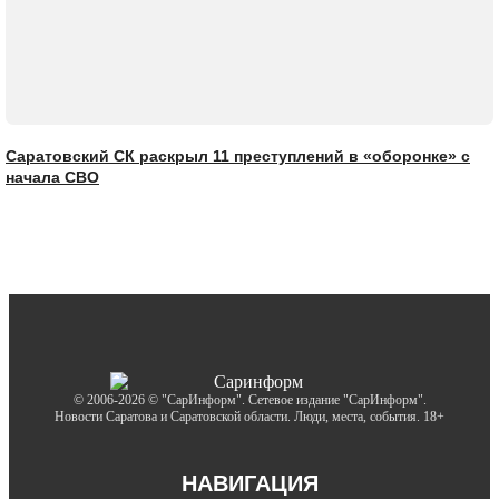
Саратовский СК раскрыл 11 преступлений в «оборонке» с
начала СВО
© 2006-2026 © "СарИнформ". Сетевое издание "СарИнформ".
Новости Саратова и Саратовской области. Люди, места, события. 18+
НАВИГАЦИЯ