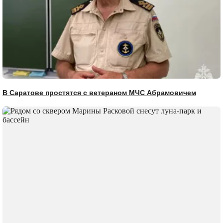
В Саратове простятся с ветераном МЧС Абрамовичем