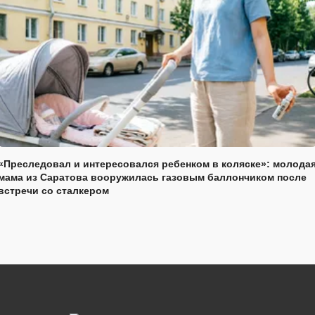
«Преследовал и интересовался ребенком в коляске»: молода
мама из Саратова вооружилась газовым баллончиком после
встречи со сталкером