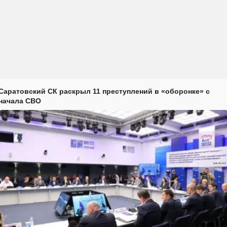
Саратовский СК раскрыл 11 преступлений в «оборонке» с
начала СВО