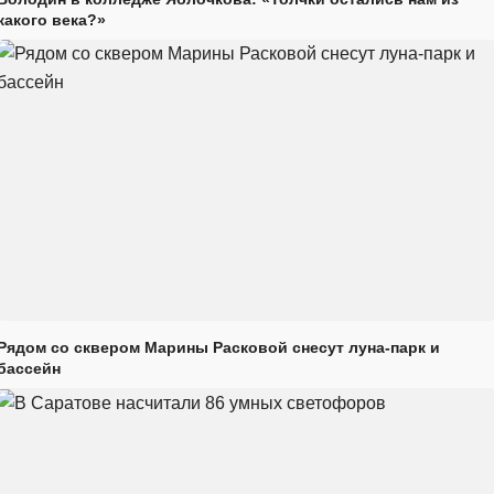
какого века?»
Рядом со сквером Марины Расковой снесут луна-парк и
бассейн