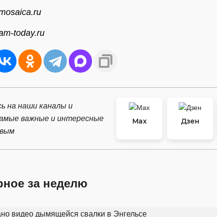
mosaica.ru
am-today.ru
ь на наши каналы и
самые важные и интересные
Max
Дзен
рвым
рное за неделю