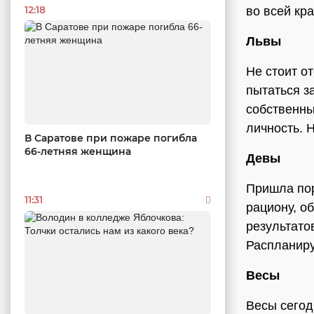
12:18
во всей кр
Львы
Не стоит о
пытаться з
собственны
личность. 
В Саратове при пожаре погибла
66-летняя женщина
Девы
Пришла пор
11:31
рациону, о
результато
Распланиру
Весы
Весы сегод