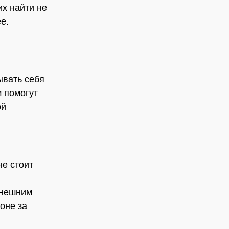
их найти не
е.
ывать себя
 помогут
ой
не стоит
ынешним
гоне за