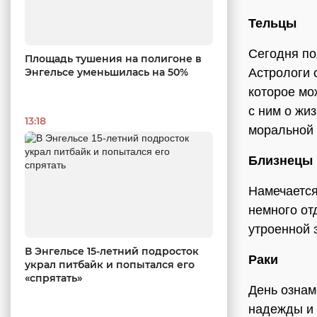
Тельцы
Сегодня по
Площадь тушения на полигоне в
Энгельсе уменьшилась на 50%
Астрологи 
которое мо
с ним о жи
13:18
моральной 
Близнецы
Намечается
немного от
утроенной 
В Энгельсе 15-летний подросток
Раки
украл питбайк и попытался его
«спрятать»
День ознам
надежды и 