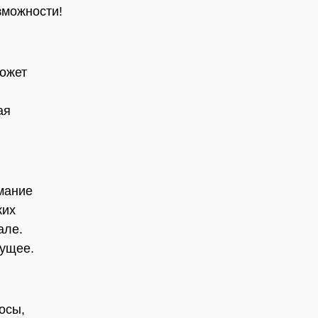
зможности!
может
ая
мание
ких
але.
дущее.
осы,