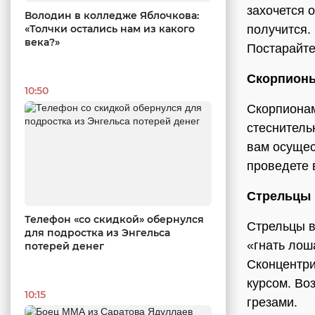
захочется 
Володин в колледже Яблочкова:
«Толчки остались нам из какого
получится.
века?»
Постарайте
Скорпион
10:50
Скорпионам
стеснитель
вам осущес
проведете 
Стрельцы
Телефон «со скидкой» обернулся
Стрельцы в
для подростка из Энгельса
«гнать лош
потерей денег
Сконцентри
курсом. Воз
10:15
грезами.