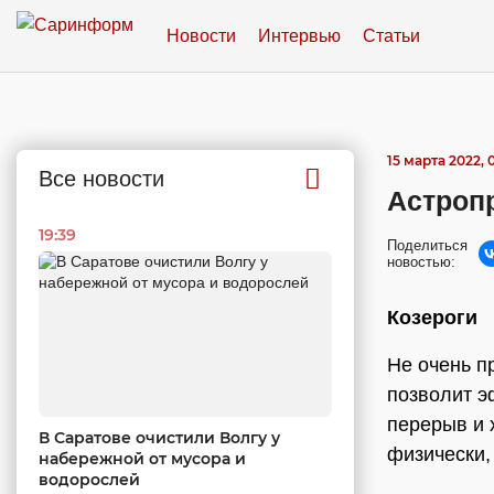
Новости
Интервью
Статьи
15 марта 2022, 
Все новости
Астропр
19:39
Поделиться
новостью:
Козероги
Не очень п
позволит э
перерыв и 
В Саратове очистили Волгу у
физически, 
набережной от мусора и
водорослей