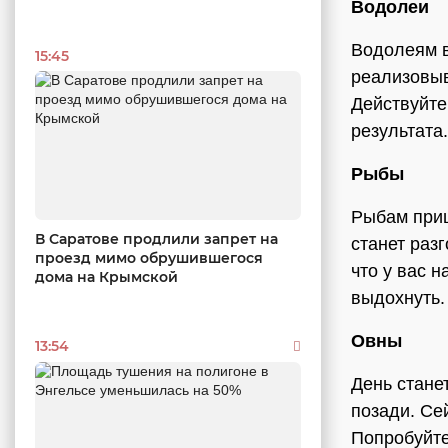
Водолеи
Водолеям в
15:45
реализовыв
Действуйте
результата.
Рыбы
Рыбам приш
В Саратове продлили запрет на
станет раз
проезд мимо обрушившегося
что у вас 
дома на Крымской
выдохнуть.
Овны
13:54
День стане
позади. Се
Попробуйте