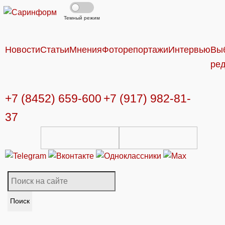
Темный режим
Новости
Статьи
Мнения
Фоторепортажи
Интервью
Вы
ре
+7 (8452) 659-600
+7 (917) 982-81-
37
Поиск