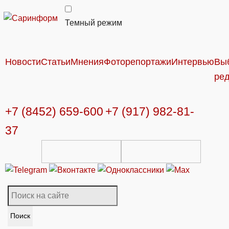
Темный режим
Новости
Статьи
Мнения
Фоторепортажи
Интервью
Вы
ре
+7 (8452) 659-600
+7 (917) 982-81-
37
Поиск