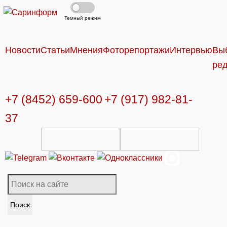
Темный режим
Новости
Статьи
Мнения
Фоторепортажи
Интервью
Вы
ре
+7 (8452) 659-600
+7 (917) 982-81-
37
Поиск