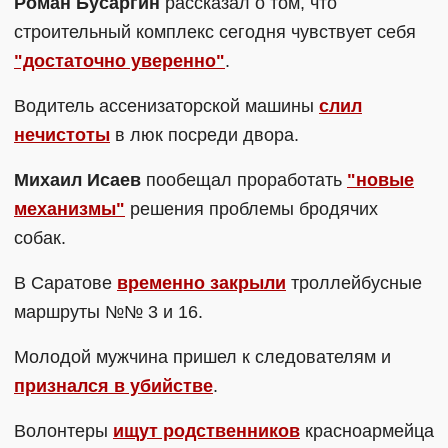
Роман Бусаргин
рассказал о том, что
строительный комплекс сегодня чувствует себя
"достаточно уверенно"
.
Водитель ассенизаторской машины
слил
нечистоты
в люк посреди двора.
Михаил Исаев
пообещал проработать
"новые
механизмы"
решения проблемы бродячих
собак.
В Саратове
временно закрыли
троллейбусные
маршруты №№ 3 и 16.
Молодой мужчина пришел к следователям и
признался в убийстве
.
Волонтеры
ищут родственников
красноармейца