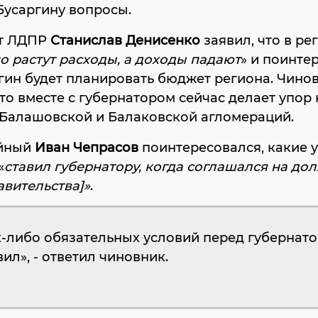
Бусаргину вопросы.
от ЛДПР
Станислав Денисенко
заявил, что в ре
о растут расходы, а доходы падают
» и поинте
гин будет планировать бюджет региона. Чино
что вместе с губернатором сейчас делает упор 
 Балашовской и Балаковской агломераций.
йный
Иван Чепрасов
поинтересовался, какие 
«
ставил губернатору, когда соглашался на до
авительства]»
.
-либо обязательных условий перед губернато
вил», - ответил чиновник.