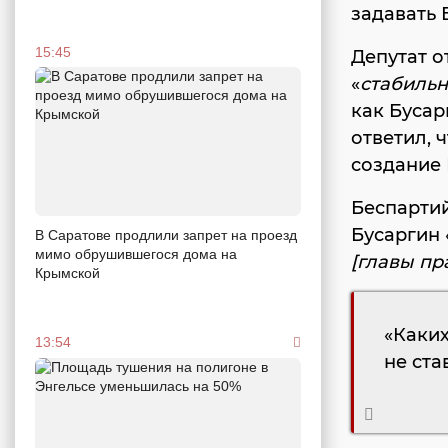
задавать 
15:45
Депутат 
«
стабильн
как Бусар
ответил, 
создание
Беспарти
Бусаргин 
В Саратове продлили запрет на проезд
мимо обрушившегося дома на
[главы пр
Крымской
«Каких
13:54
не ста