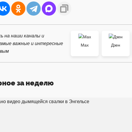
ь на наши каналы и
самые важные и интересные
Max
Дзен
рвым
рное за неделю