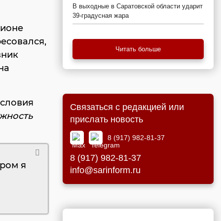
В выходные в Саратовской области ударит
39-градусная жара
гионе
ресовался,
Читать больше
вник
на
условия
Связаться с редакцией или
лжность
прислать новость
8 (917) 982-81-37
8 (917) 982-81-37
ром я
info@sarinform.ru