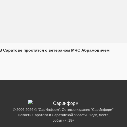
В Саратове простятся с ветераном МЧС Абрамовичем
© 2006-2026 © "СарИнформ". Сетевое издание "СарИнформ".
Новости Саратова и Саратовской области. Люди, места,
события. 18+