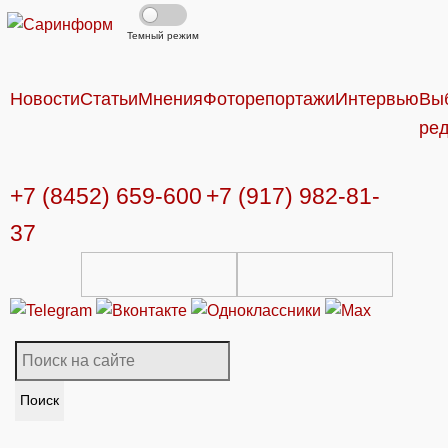
Темный режим
Новости
Статьи
Мнения
Фоторепортажи
Интервью
Вы
ре
+7 (8452) 659-600
+7 (917) 982-81-
37
Поиск