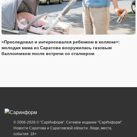
«Преследовал и интересовался ребенком в коляске»:
молодая мама из Саратова вооружилась газовым
баллончиком после встречи со сталкером
© 2006-2026 © "СарИнформ". Сетевое издание "СарИнформ".
Новости Саратова и Саратовской области. Люди, места,
события. 18+