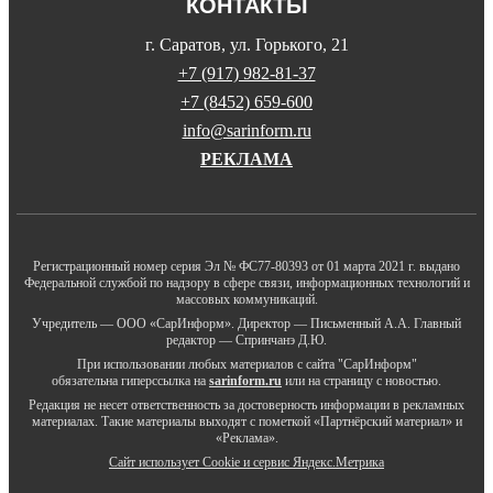
КОНТАКТЫ
г. Саратов, ул. Горького, 21
+7 (917) 982-81-37
+7 (8452) 659-600
info@sarinform.ru
РЕКЛАМА
Регистрационный номер серия Эл № ФС77-80393 от 01 марта 2021 г. выдано
Федеральной службой по надзору в сфере связи, информационных технологий и
массовых коммуникаций.
Учредитель — ООО «СарИнформ». Директор — Письменный А.А. Главный
редактор — Спринчанэ Д.Ю.
При использовании любых материалов с сайта "СарИнформ"
обязательна гиперссылка на
sarinform.ru
или на страницу с новостью.
Редакция не несет ответственность за достоверность информации в рекламных
материалах. Такие материалы выходят с пометкой «Партнёрский материал» и
«Реклама».
Сайт использует Cookie и сервиc Яндекс.Метрика