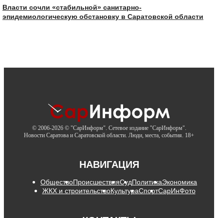
Власти сочли «стабильной» санитарно-
эпидемиологическую обстановку в Саратовской области
© 2006-2026 © "СарИнформ". Сетевое издание "СарИнформ".
Новости Саратова и Саратовской области. Люди, места, события. 18+
НАВИГАЦИЯ
Общество
Происшествия
Суд
Политика
Экономика
ЖКХ и строительство
Культура
Спорт
СарИнФото