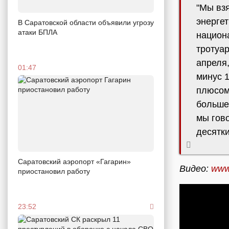
"Мы взя
энерге
В Саратовской области объявили угрозу
атаки БПЛА
национа
тротуар
апреля,
01:47
минус 
плюсом 
больше
мы гов
десятки
Саратовский аэропорт «Гагарин»
Видео:
www.
приостановил работу
23:52