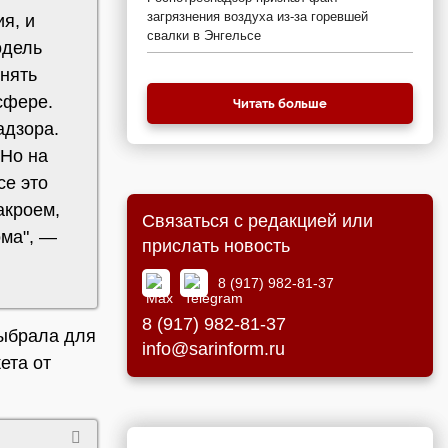
загрязнения воздуха из-за горевшей
я, и
свалки в Энгельсе
одель
енять
сфере.
Читать больше
адзора.
 Но на
се это
акроем,
Связаться с редакцией или
ома", —
прислать новость
8 (917) 982-81-37
8 (917) 982-81-37
выбрала для
info@sarinform.ru
ета от