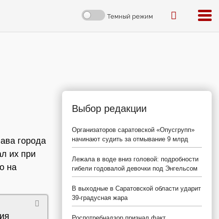
Темный режим
Выбор редакции
Организаторов саратовской «Опусгрупп»
начинают судить за отмывание 9 млрд
лава города
ал их при
Лежала в воде вниз головой: подробности
о на
гибели годовалой девочки под Энгельсом
В выходные в Саратовской области ударит
39-градусная жара
тия
Роспотребнадзор признал факт