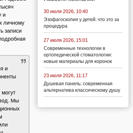
тысяч
30 июля 2026, 10:40
у и
Эзофагоскопия у детей: что это за
 к личному
процедура
ть записи
 подробная
27 июля 2026, 15:01
Современные технологии в
ортопедической стоматологии:
новые материалы для коронок
я и
23 июля 2026, 11:17
оненты
Душевая панель: современная
альтернатива классическому душу
 могут
вод. Мы
ационных
м
или
ют