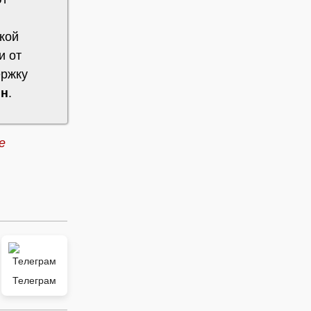
ткой
и от
ержку
ин
.
se
Телеграм