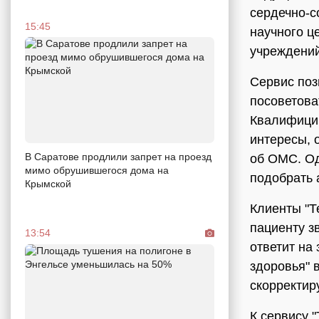
сердечно-с
15:45
научного ц
учреждений
Сервис поз
посоветова
Квалифицир
интересы, 
В Саратове продлили запрет на проезд
об ОМС. Од
мимо обрушившегося дома на
подобрать 
Крымской
Клиенты "Т
пациенту з
13:54
ответит на
здоровья" 
скорректир
К сервису 