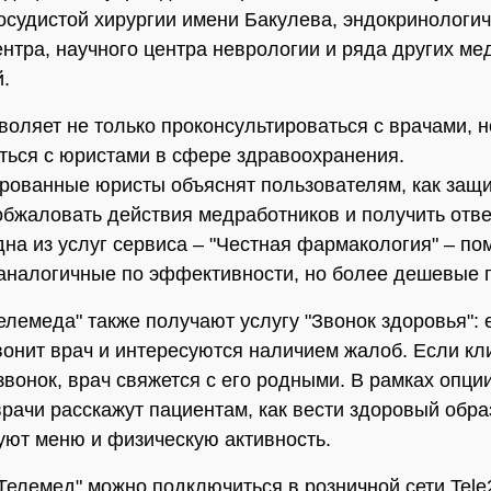
осудистой хирургии имени Бакулева, эндокринологич
ентра, научного центра неврологии и ряда других ме
.
воляет не только проконсультироваться с врачами, н
ться с юристами в сфере здравоохранения.
ованные юристы объяснят пользователям, как защи
обжаловать действия медработников и получить отве
на из услуг сервиса – "Честная фармакология" – по
аналогичные по эффективности, но более дешевые 
елемеда" также получают услугу "Звонок здоровья":
вонит врач и интересуются наличием жалоб. Если кл
 звонок, врач свяжется с его родными. В рамках опци
врачи расскажут пациентам, как вести здоровый обра
уют меню и физическую активность.
"Телемед" можно подключиться в розничной сети Tele