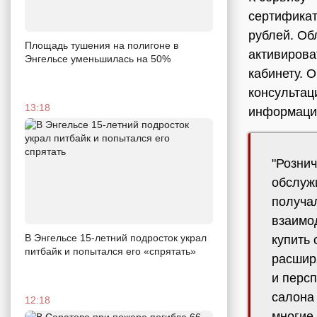
сертификат
рублей. Об
Площадь тушения на полигоне в
активирова
Энгельсе уменьшилась на 50%
кабинету. 
консультац
13:18
информаци
"Рознич
обслуж
получал
взаимо
В Энгельсе 15-летний подросток украл
купить 
питбайк и попытался его «спрятать»
расшир
и персп
салона
12:18
многие