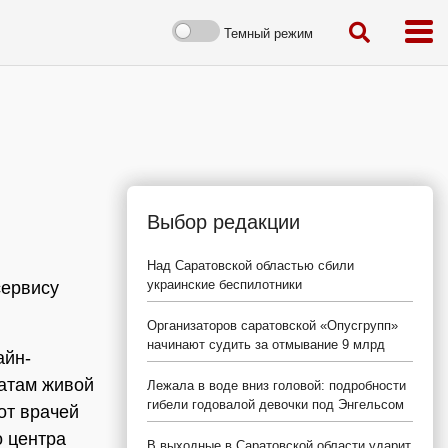
Темный режим
Выбор редакции
Над Саратовской областью сбили
украинские беспилотники
сервису
Организаторов саратовской «Опусгрупп»
начинают судить за отмывание 9 млрд
айн-
атам живой
Лежала в воде вниз головой: подробности
гибели годовалой девочки под Энгельсом
от врачей
о центра
В выходные в Саратовской области ударит