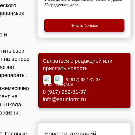
еского
39-градусная жара
дицинских
Читать больше
о и
тить свои
т на вопрос
Связаться с редакцией или
могает
прислать новость
препараты.
8 (917) 982-81-37
 ежемесячно
8 (917) 982-81-37
иент не
info@sarinform.ru
и "Школа
з жизни:
Новости компаний
2. Годовые