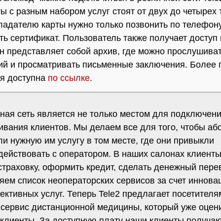
ы с разным набором услуг стоят от двух до четырех 
ладателю карты нужно только позвонить по телефон
ть сертификат. Пользователь также получает доступ
Он представляет собой архив, где можно прослушива
ий и просматривать письменные заключения. Более
я доступна
по ссылке
.
ная сеть является не только местом для подключени
ивания клиентов. Мы делаем все для того, чтобы аб
и нужную им услугу в том месте, где они привыкли
действовать с оператором. В наших салонах клиенты
страховку, оформить кредит, сделать денежный пере
яем список неоператорских сервисов за счет иннов
ективных услуг. Теперь Tele2 предлагает посетителя
 сервис дистанционной медицины, который уже оцен
 клиенты. За доступную плату наши клиенты получа