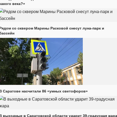
какого века?»
Рядом со сквером Марины Расковой снесут луна-парк и
бассейн
В Саратове насчитали 86 «умных светофоров»
В выходные в Саратовской области ударит 39-градусная жар