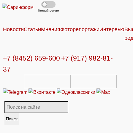
Темный режим
Новости
Статьи
Мнения
Фоторепортажи
Интервью
Вы
ре
+7 (8452) 659-600
+7 (917) 982-81-
37
Поиск