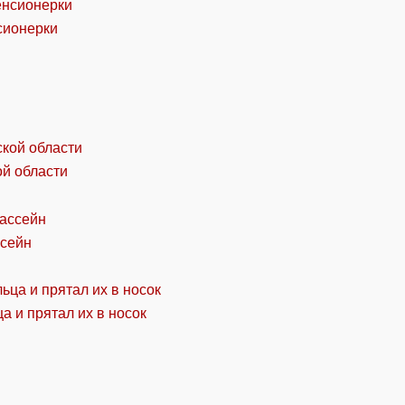
сионерки
ой области
ссейн
а и прятал их в носок