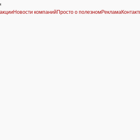
м
акции
Новости компаний
Просто о полезном
Реклама
Контак