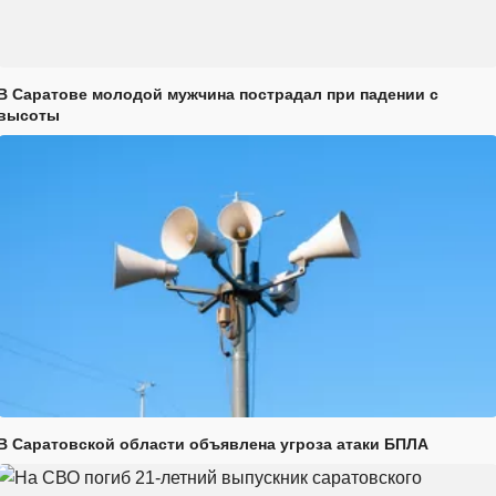
В Саратове молодой мужчина пострадал при падении с
высоты
В Саратовской области объявлена угроза атаки БПЛА