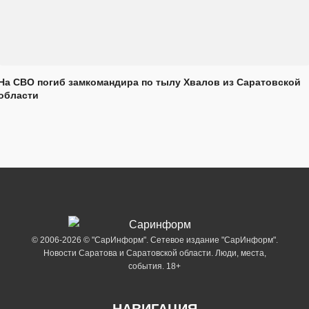
На СВО погиб замкомандира по тылу Хвалов из Саратовской
области
© 2006-2026 © "СарИнформ". Сетевое издание "СарИнформ".
Новости Саратова и Саратовской области. Люди, места,
события. 18+
НАВИГАЦИЯ