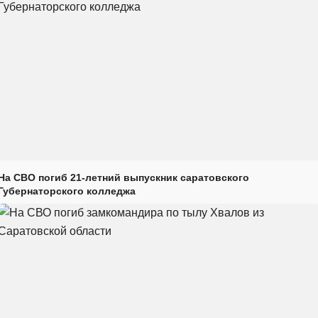
На СВО погиб 21-летний выпускник саратовского
Губернаторского колледжа