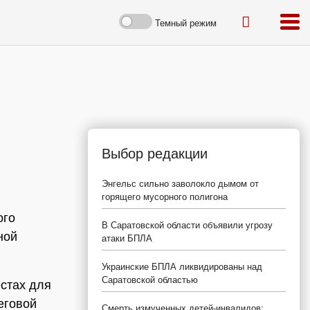
Темный режим
Выбор редакции
Энгельс сильно заволокло дымом от
горящего мусорного полигона
ого
В Саратовской области объявили угрозу
ной
атаки БПЛА
Украинские БПЛА ликвидированы над
Саратовской областью
естах для
еговой
Смерть измученных детей-инвалидов: