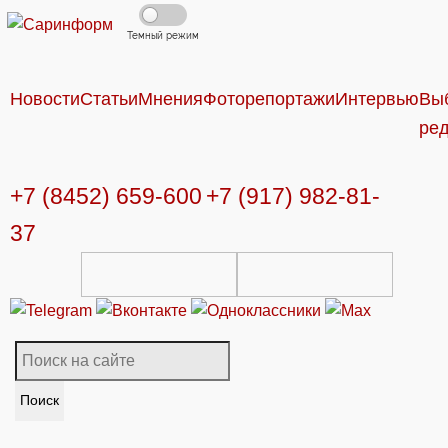
Темный режим
Новости
Статьи
Мнения
Фоторепортажи
Интервью
Вы
ре
+7 (8452) 659-600
+7 (917) 982-81-
37
Поиск