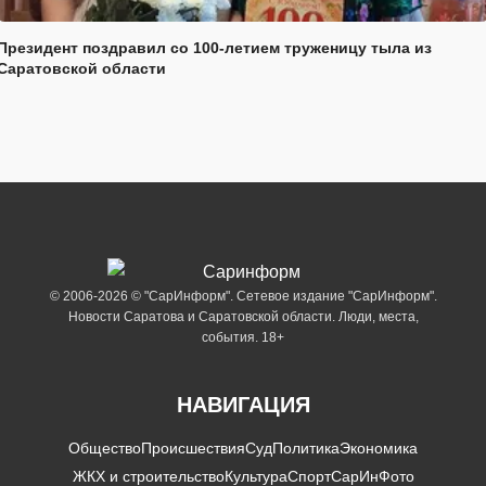
Президент поздравил со 100-летием труженицу тыла из
Саратовской области
© 2006-2026 © "СарИнформ". Сетевое издание "СарИнформ".
Новости Саратова и Саратовской области. Люди, места,
события. 18+
НАВИГАЦИЯ
Общество
Происшествия
Суд
Политика
Экономика
ЖКХ и строительство
Культура
Спорт
СарИнФото