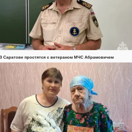
В Саратове простятся с ветераном МЧС Абрамовичем