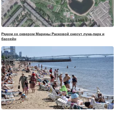
Рядом со сквером Марины Расковой снесут луна-парк и
бассейн