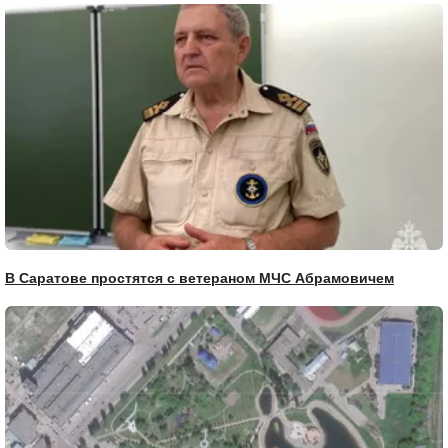
В Саратове простятся с ветераном МЧС Абрамовичем