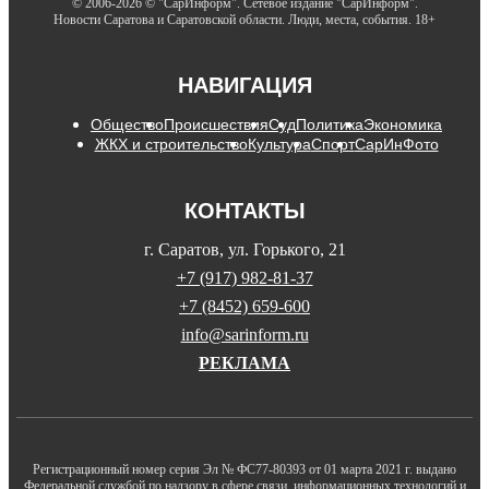
© 2006-2026 © "СарИнформ". Сетевое издание "СарИнформ".
Новости Саратова и Саратовской области. Люди, места, события. 18+
НАВИГАЦИЯ
Общество
Происшествия
Суд
Политика
Экономика
ЖКХ и строительство
Культура
Спорт
СарИнФото
КОНТАКТЫ
г. Саратов, ул. Горького, 21
+7 (917) 982-81-37
+7 (8452) 659-600
info@sarinform.ru
РЕКЛАМА
Регистрационный номер серия Эл № ФС77-80393 от 01 марта 2021 г. выдано
Федеральной службой по надзору в сфере связи, информационных технологий и