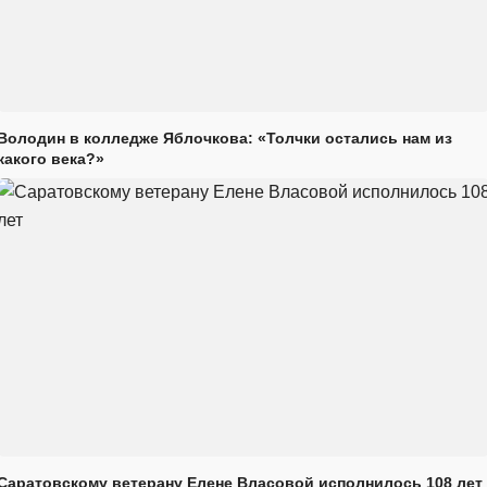
Володин в колледже Яблочкова: «Толчки остались нам из
какого века?»
Саратовскому ветерану Елене Власовой исполнилось 108 лет