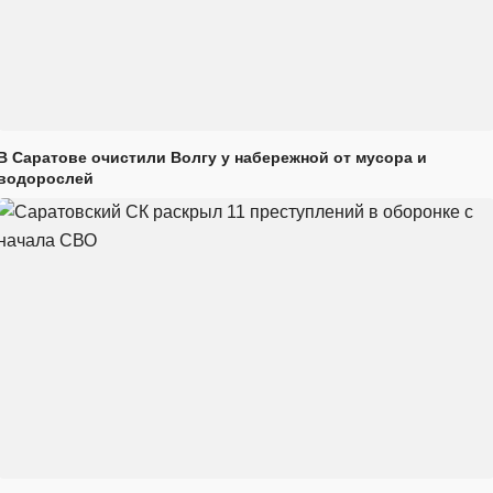
В Саратове очистили Волгу у набережной от мусора и
водорослей